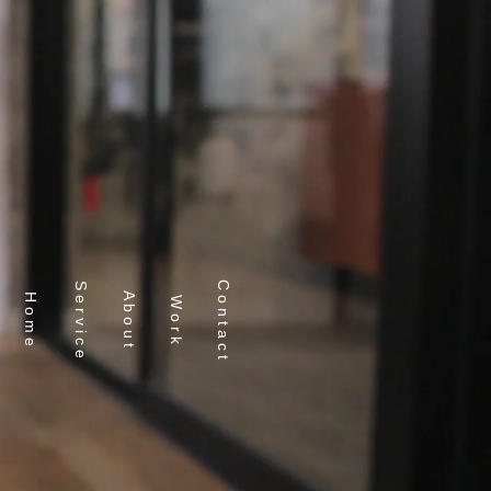
イン | プラスドットデザイン
写真撮影 / 映像
ショップ / サイン
More
C o n t a c t
S e r v i c e
A b o u t
H o m e
W o r k