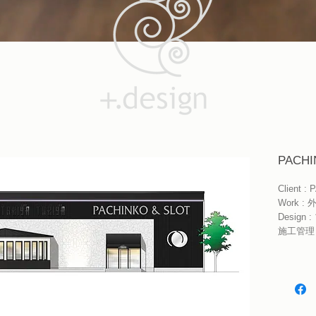
PACHI
Client :
Work 
Desig
施工管理 