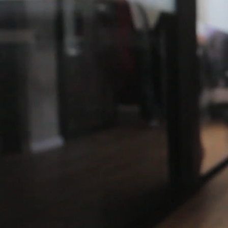
TOP
＋.DESIGNについて
デ