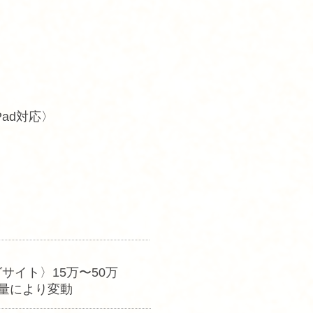
Pad対応〉
サイト〉15
万〜50万
量により変動