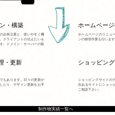
ン・構築
ホームページ
の企画立案と、使いやすく機
ホームページのリニュ
。​クライアントの伝えたいを
ンの移管作業も行います
す。ドメイン・サーバーの取
理・更新
ショッピング
でもあります。日々の更新が
ショッピングサイトの
したり、デザイン更新をお手
在あるサイトにショッ
ご相談下さい。
制作物実績一覧へ