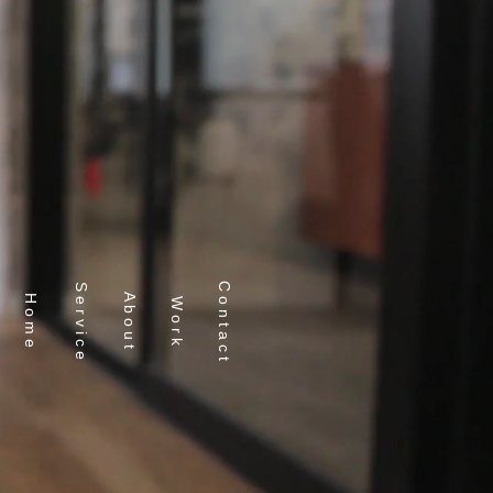
イン | プラスドットデザイン
写真撮影 / 映像
ショップ / サイン
More
C o n t a c t
S e r v i c e
A b o u t
H o m e
W o r k