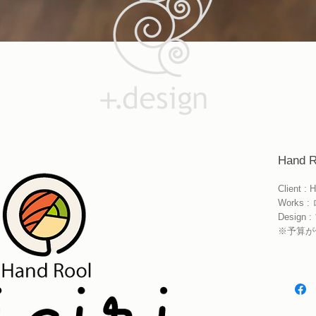
Hand R
Client : 
Works
Desig
※予算が