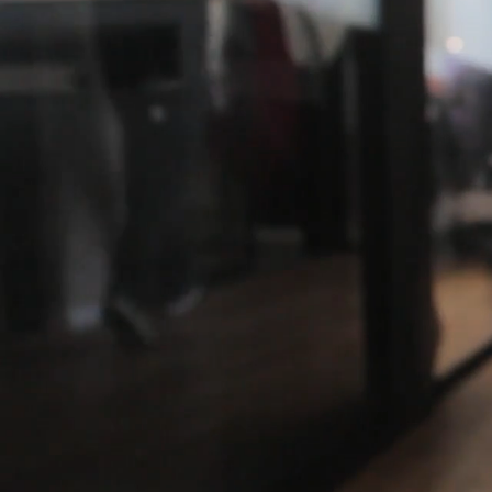
TOP
＋.DESIGNについて
デ