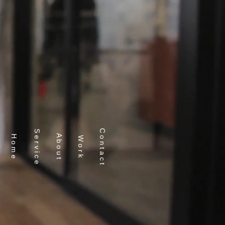
イン | プラスドットデザイン
写真撮影 / 映像
ショップ / サイン
More
C o n t a c t
S e r v i c e
A b o u t
H o m e
W o r k