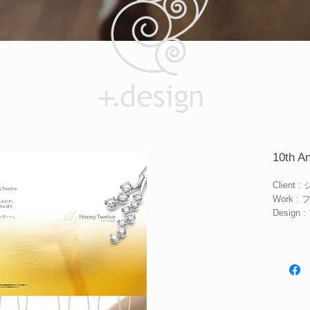
10th A
Client
Work 
Desig