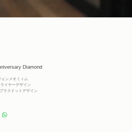
nniversary Diamond
 : ジェンメオミィム
: フライヤーデザイン
n : プラスドットデザイン