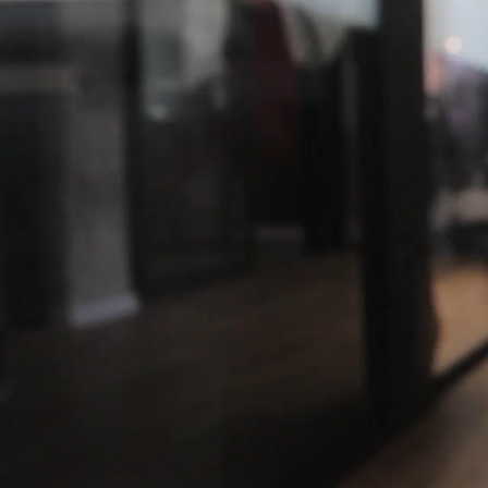
TOP
＋.DESIGNについて
デ