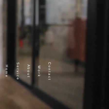
イン | プラスドットデザイン
写真撮影 / 映像
ショップ / サイン
More
C o n t a c t
S e r v i c e
A b o u t
H o m e
W o r k