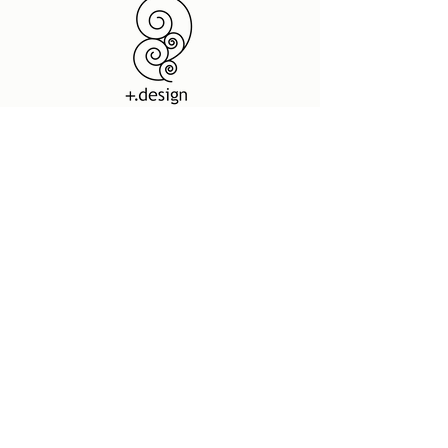
フリーランス SOHO |
新潟 グラフィックデザイン
| ホームページ制作・デザイン
プラスドットデザイン
デザインスペース
950 0087
新潟県新潟市中央区東大通2-8-4 2F
t.
025 201 7880
(10:00-17:00)
dtp@neue-design.com
|
www.plusdot-
f.025
290 7794
design.com
宇宙の粒ラボ
新発想 超強力 プロ用特殊洗剤 | IMPACTシリーズ |
ネットショップ