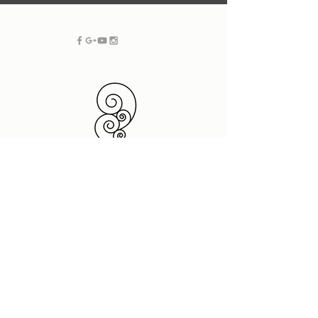
フリーランス SOHO |
新潟 グラフィックデザイン
| ホームページ制作・デザイン
プラスドットデザイン
デザインスペース
950 0087
新潟県新潟市中央区東大通2-8-4 2F
t.
025 201 7880
(10:00-17:00)
dtp@neue-design.com
|
www.plusdot-
f.025
290 7794
design.com