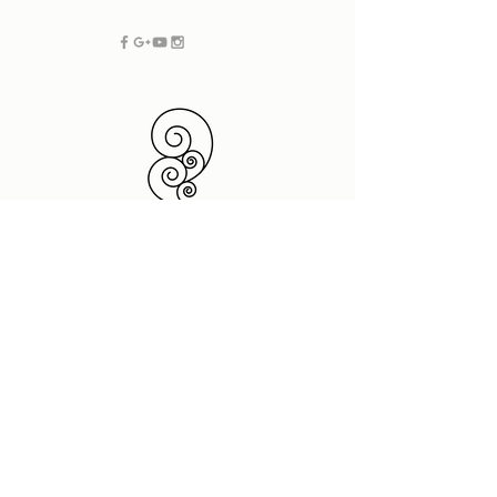
フリーランス SOHO |
新潟 グラフィックデザイン
| ホームページ制作・デザイン
プラスドットデザイン
デザインスペース
950 0087
新潟県新潟市中央区東大通2-8-4 2F
t.
025 201 7880
(10:00-17:00)
dtp@neue-design.com
|
www.plusdot-
f.025
290 7794
design.com