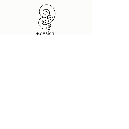
フリーランス SOHO |
新潟 グラフィックデザイン
| ホームページ制作・デザイン
プラスドットデザイン
デザインスペース
950 0087
新潟県新潟市中央区東大通2-8-4 2F
t.
025 201 7880
(10:00-17:00)
dtp@neue-design.com
|
www.plusdot-
f.025
290 7794
design.com
宇宙の粒ラボ
新発想 超強力 プロ用特殊洗剤 | IMPACTシリーズ |
ネットショップ