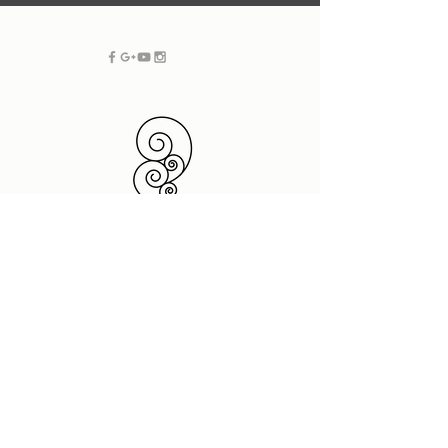
フリーランス SOHO |
新潟 グラフィックデザイン
| ホームページ制作・デザイン
プラスドットデザイン
デザインスペース
950 0087
新潟県新潟市中央区東大通2-8-4 2F
t.
025 201 7880
(10:00-17:00)
dtp@neue-design.com
|
www.plusdot-
f.025
290 7794
design.com